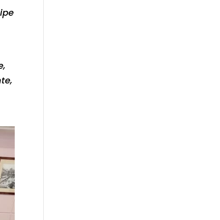
uipe
e,
te,
a