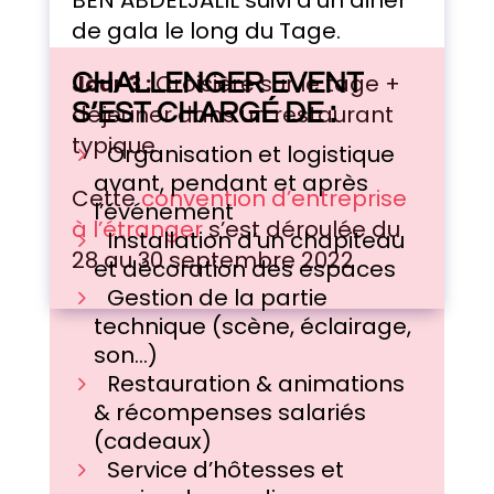
de gala le long du Tage.
Jour 3 :
CHALLENGER EVENT
Croisière sur le tage +
S’EST CHARGÉ DE :
déjeuner dans un restaurant
typique
Organisation et logistique
avant, pendant et après
Cette
convention d’entreprise
l’événement
à l’étranger
s’est déroulée du
Installation d’un chapiteau
28 au 30 septembre 2022
et décoration des espaces
Gestion de la partie
technique (scène, éclairage,
son…)
Restauration & animations
& récompenses salariés
(cadeaux)
Service d’hôtesses et